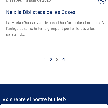
Dissabte, 1 d'abril de 2023
Neix la Biblioteca de les Coses
La Maria s’ha canviat de casa i ha d’amoblar el nou pis. A
l’antiga casa no hi tenia grimpant per fer forats a les
parets […]…
1
2
3
4
Vols rebre el nostre butlletí?
Et mantidrem al dia de tota l’actualitat municipal