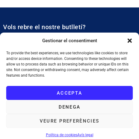
Vols rebre el nostre butlletí?
Et mantidrem al dia de tota l’actualitat municipal
Gestionar el consentiment
To provide the best experiences, we use technologies like cookies to store
and/or access device information. Consenting to these technologies will
allow us to process data such as browsing behavior or unique IDs on this
site. Not consenting or withdrawing consent, may adversely affect certain
features and functions.
SUBSCRIURE'M
ACCEPTA
He llegit i accepto la
Política de Privacitat
DENEGA
VEURE PREFERÈNCIES
Ajuntament de Tiana
: Plaça de la Vila, 1. 08391 Tiana. Tel. 933 955
011. NIF. P0828200F
Política de cookies
Avís legal
Avís legal
Política de cookies
Mapa web
Accessibilitat