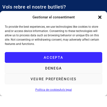
Vols rebre el nostre butlletí?
Et mantidrem al dia de tota l’actualitat municipal
Gestionar el consentiment
To provide the best experiences, we use technologies like cookies to store
and/or access device information. Consenting to these technologies will
allow us to process data such as browsing behavior or unique IDs on this
site. Not consenting or withdrawing consent, may adversely affect certain
features and functions.
SUBSCRIURE'M
ACCEPTA
He llegit i accepto la
Política de Privacitat
DENEGA
VEURE PREFERÈNCIES
Ajuntament de Tiana
: Plaça de la Vila, 1. 08391 Tiana. Tel. 933 955
011. NIF. P0828200F
Política de cookies
Avís legal
Avís legal
Política de cookies
Mapa web
Accessibilitat
©Ajuntament de Tiana