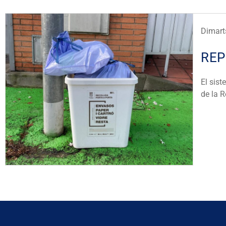
Dimart
REP
El sist
de la R