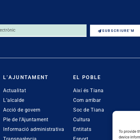
SUBSCRIURE'M
L’AJUNTAMENT
EL POBLE
Actualitat
Així és Tiana
L’alcalde
Com arribar
Acció de govern
Soc de Tiana
Ple de l’Ajuntament
Cultura
Informació administrativa
Entitats
To provide t
device infor
Transparència
Esport