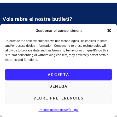
Vols rebre el nostre butlletí?
Et mantidrem al dia de tota l’actualitat municipal
Gestionar el consentiment
To provide the best experiences, we use technologies like cookies to store
and/or access device information. Consenting to these technologies will
allow us to process data such as browsing behavior or unique IDs on this
site. Not consenting or withdrawing consent, may adversely affect certain
features and functions.
SUBSCRIURE'M
ACCEPTA
He llegit i accepto la
Política de Privacitat
DENEGA
VEURE PREFERÈNCIES
Ajuntament de Tiana
: Plaça de la Vila, 1. 08391 Tiana. Tel. 933 955
011. NIF. P0828200F
Política de cookies
Avís legal
Avís legal
Política de cookies
Mapa web
Accessibilitat