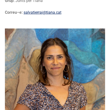
Grup:
Junts per Tiana
Correu–e:
salvatierrai@tiana.cat