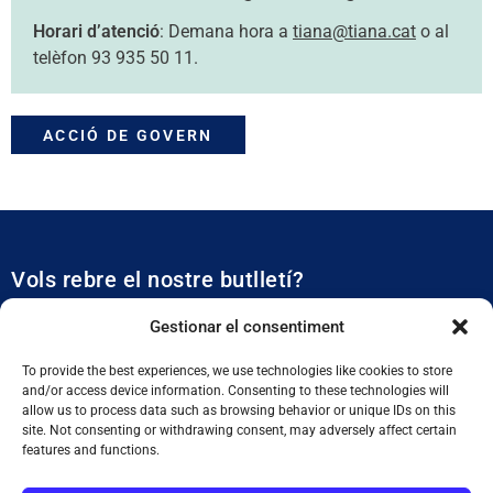
Horari d’atenció
: Demana hora a
tiana@tiana.cat
o al
telèfon 93 935 50 11.
ACCIÓ DE GOVERN
Vols rebre el nostre butlletí?
Et mantidrem al dia de tota l’actualitat municipal
Gestionar el consentiment
To provide the best experiences, we use technologies like cookies to store
and/or access device information. Consenting to these technologies will
allow us to process data such as browsing behavior or unique IDs on this
site. Not consenting or withdrawing consent, may adversely affect certain
features and functions.