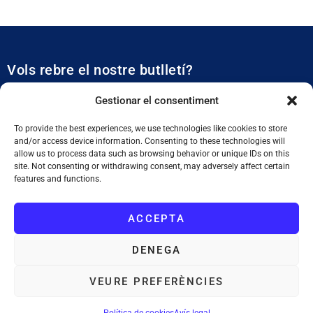
Vols rebre el nostre butlletí?
Et mantidrem al dia de tota l’actualitat municipal
Gestionar el consentiment
To provide the best experiences, we use technologies like cookies to store
and/or access device information. Consenting to these technologies will
allow us to process data such as browsing behavior or unique IDs on this
site. Not consenting or withdrawing consent, may adversely affect certain
features and functions.
SUBSCRIURE'M
ACCEPTA
He llegit i accepto la
Política de Privacitat
DENEGA
VEURE PREFERÈNCIES
Ajuntament de Tiana
: Plaça de la Vila, 1. 08391 Tiana. Tel. 933 955
011. NIF. P0828200F