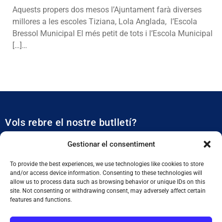
Aquests propers dos mesos l’Ajuntament farà diverses
millores a les escoles Tiziana, Lola Anglada, l’Escola
Bressol Municipal El més petit de tots i l’Escola Municipal
[…]…
Vols rebre el nostre butlletí?
Et mantidrem al dia de tota l’actualitat municipal
Gestionar el consentiment
To provide the best experiences, we use technologies like cookies to store
and/or access device information. Consenting to these technologies will
allow us to process data such as browsing behavior or unique IDs on this
site. Not consenting or withdrawing consent, may adversely affect certain
features and functions.
SUBSCRIURE'M