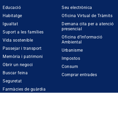
Educació
Seu electrònica
Habitatge
Oficina Virtual de Tràmits
Igualtat
Demana cita per a atenció
presencial
Suport a les famílies
Oficina d’Informació
Vida sostenible
Ambiental
Passejar i transport
Urbanisme
Memòria i patrimoni
Impostos
Obrir un negoci
Consum
Buscar feina
Comprar entrades
Seguretat
Farmàcies de guàrdia
Ajuntament de Tiana
: Plaça de la Vila, 1. 08391 Tiana. Tel. 933 955 