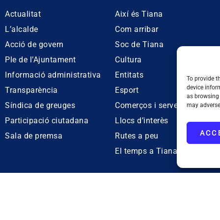
Actualitat
Així és Tiana
L’alcalde
Com arribar
Acció de govern
Soc de Tiana
Ple de l’Ajuntament
Cultura
Informació administrativa
Entitats
To provide t
device infor
Transparència
Esport
as browsing 
Síndica de greuges
Comerços i serveis
may adversel
Participació ciutadana
Llocs d’interès
ACC
Sala de premsa
Rutes a peu
El temps a Tiana
011. NIF. P0828200F