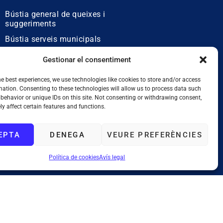
Bústia general de queixes i
suggeriments
Bústia serveis municipals
Bústia de queixes
Gestionar el consentiment
lingüístiques
he best experiences, we use technologies like cookies to store and/or access
mation. Consenting to these technologies will allow us to process data such
behavior or unique IDs on this site. Not consenting or withdrawing consent,
y affect certain features and functions.
EPTA
DENEGA
VEURE PREFERÈNCIES
Política de cookies
Avís legal