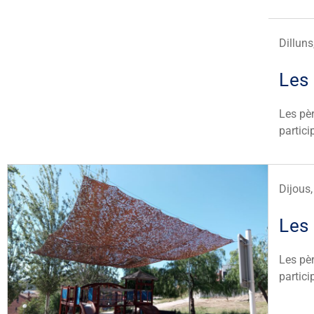
Dillun
Les 
Les pè
partici
Dijous
Les 
Les pè
partici