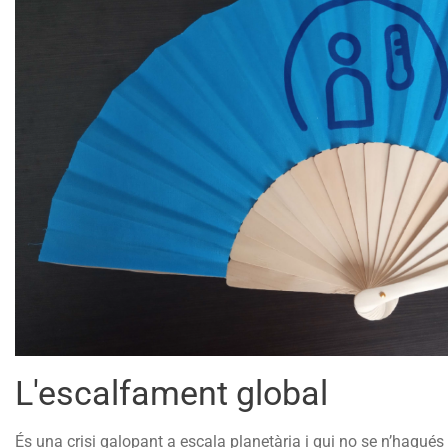
L'escalfament global
És una crisi galopant a escala planetària i qui no se n’hagu