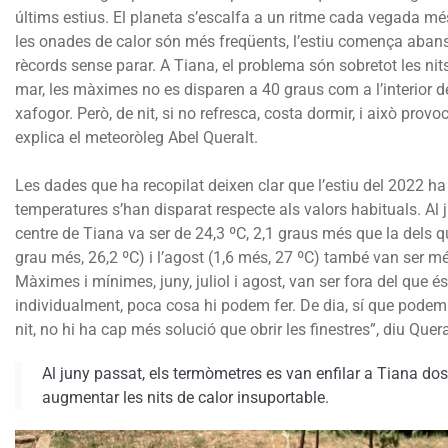
últims estius. El planeta s’escalfa a un ritme cada vegada més 
les onades de calor són més freqüents, l’estiu comença abans
rècords sense parar. A Tiana, el problema són sobretot les nit
mar, les màximes no es disparen a 40 graus com a l’interior de
xafogor. Però, de nit, si no refresca, costa dormir, i això provo
explica el meteoròleg Abel Queralt.
Les dades que ha recopilat deixen clar que l’estiu del 2022 ha e
temperatures s’han disparat respecte als valors habituals. Al 
centre de Tiana va ser de 24,3 ºC, 2,1 graus més que la dels qua
grau més, 26,2 ºC) i l’agost (1,6 més, 27 ºC) també van ser m
Màximes i mínimes, juny, juliol i agost, van ser fora del que é
individualment, poca cosa hi podem fer. De dia, sí que podem e
nit, no hi ha cap més solució que obrir les finestres”, diu Quera
Al juny passat, els termòmetres es van enfilar a Tiana do
augmentar les nits de calor insuportable.