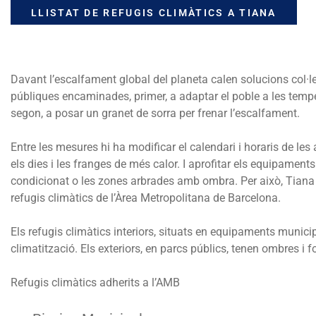
LLISTAT DE REFUGIS CLIMÀTICS A TIANA
Davant l’escalfament global del planeta calen solucions col·le
públiques encaminades, primer, a adaptar el poble a les tempe
segon, a posar un granet de sorra per frenar l’escalfament.
Entre les mesures hi ha
modificar el calendari i horaris de les 
els dies i les franges de més calor. I aprofitar els equipament
condicionat o les zones arbrades amb ombra. Per això, Tiana 
refugis climàtics de l’Àrea Metropolitana de Barcelona.
Els refugis climàtics interiors, situats en equipaments munici
climatització. Els exteriors, en parcs públics, tenen ombres i f
Refugis climàtics adherits a l’AMB