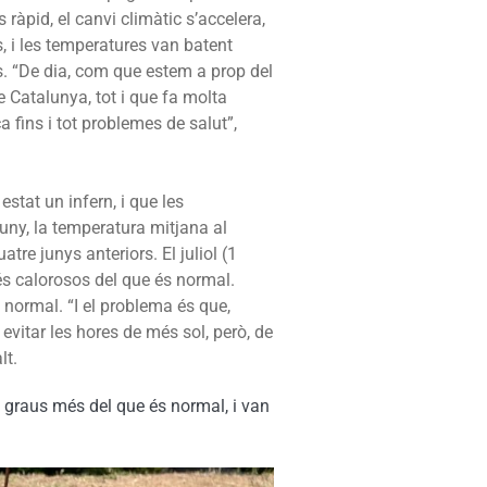
ràpid, el canvi climàtic s’accelera,
, i les temperatures van batent
s. “De dia, com que estem a prop del
 Catalunya, tot i que fa molta
ca fins i tot problemes de salut”,
stat un infern, i que les
juny, la temperatura mitjana al
tre junys anteriors. El juliol (1
és calorosos del que és normal.
s normal. “I el problema és que,
vitar les hores de més sol, però, de
lt.
s graus més del que és normal, i van