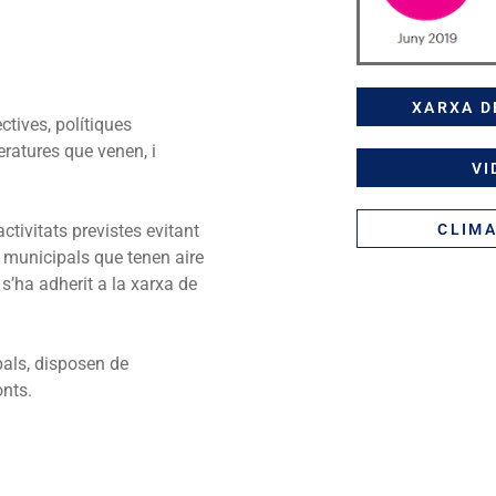
XARXA D
ctives, polítiques
ratures que venen, i
VI
CLIMA
activitats previstes evitant
s municipals que tenen aire
s’ha adherit a la xarxa de
pals, disposen de
onts.