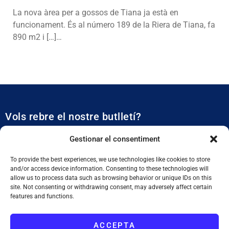
La nova àrea per a gossos de Tiana ja està en
funcionament. És al número 189 de la Riera de Tiana, fa
890 m2 i […]…
Vols rebre el nostre butlletí?
Et mantidrem al dia de tota l’actualitat municipal
Gestionar el consentiment
To provide the best experiences, we use technologies like cookies to store
and/or access device information. Consenting to these technologies will
allow us to process data such as browsing behavior or unique IDs on this
site. Not consenting or withdrawing consent, may adversely affect certain
features and functions.
SUBSCRIURE'M
ACCEPTA