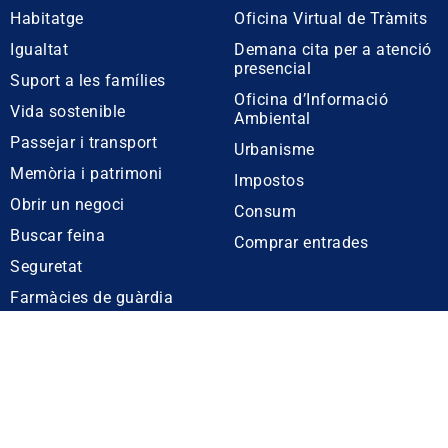
Habitatge
Oficina Virtual de Tràmits
Igualtat
Demana cita per a atenció
presencial
Suport a les famílies
Oficina d’Informació
Vida sostenible
Ambiental
Passejar i transport
Urbanisme
Memòria i patrimoni
Impostos
Obrir un negoci
Consum
Buscar feina
Comprar entrades
Seguretat
Farmàcies de guàrdia
Ajuntament de Tiana
: Plaça de la Vila, 1. 08391 Tiana. Tel. 933 955 
Avís legal
Política de cookies
Mapa web
Accessibilitat
©Ajuntament de Ti