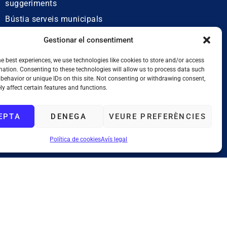
suggeriments
Bústia serveis municipals
Bústia de queixes
Gestionar el consentiment
lingüístiques
he best experiences, we use technologies like cookies to store and/or access
mation. Consenting to these technologies will allow us to process data such
behavior or unique IDs on this site. Not consenting or withdrawing consent,
y affect certain features and functions.
EPTA
DENEGA
VEURE PREFERÈNCIES
Política de cookies
Avís legal