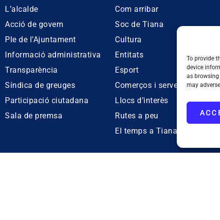
L’alcalde
Com arribar
Acció de govern
Soc de Tiana
Ple de l’Ajuntament
Cultura
Informació administrativa
Entitats
To provide t
device infor
Transparència
Esport
as browsing 
Síndica de greuges
Comerços i serveis
may adversel
Participació ciutadana
Llocs d’interès
ACC
Sala de premsa
Rutes a peu
El temps a Tiana
011. NIF. P0828200F
ana