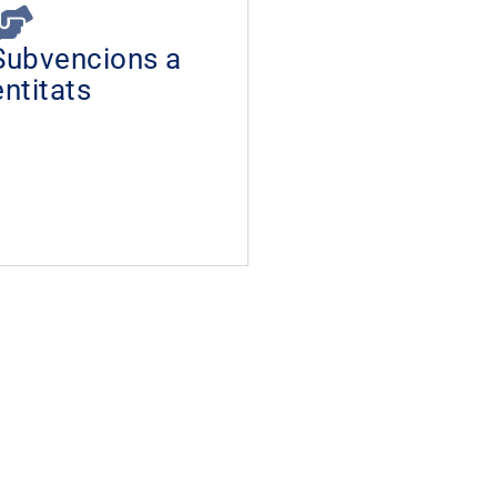
Subvencions a
entitats