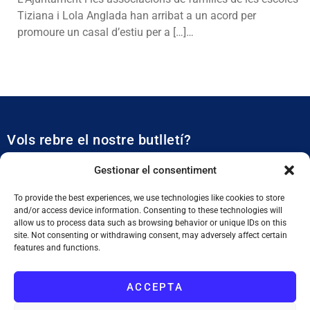
Tiziana i Lola Anglada han arribat a un acord per
promoure un casal d’estiu per a […]…
Vols rebre el nostre butlletí?
Et mantidrem al dia de tota l’actualitat municipal
Gestionar el consentiment
To provide the best experiences, we use technologies like cookies to store
and/or access device information. Consenting to these technologies will
allow us to process data such as browsing behavior or unique IDs on this
site. Not consenting or withdrawing consent, may adversely affect certain
features and functions.
SUBSCRIURE'M
ACCEPTA
He llegit i accepto la
Política de Privacitat