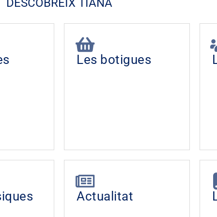
DESCOBREIX TIANA
es
Les botigues
siques
Actualitat