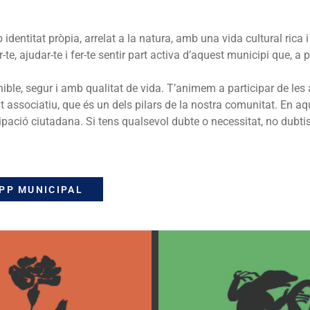
dentitat pròpia, arrelat a la natura, amb una vida cultural rica 
te, ajudar-te i fer-te sentir part activa d’aquest municipi que, a 
ble, segur i amb qualitat de vida. T’animem a participar de les ac
xit associatiu, que és un dels pilars de la nostra comunitat.
En aq
cipació ciutadana. Si tens qualsevol dubte o necessitat, no dubtis
APP MUNICIPAL