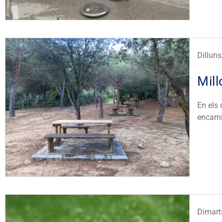
Dillun
Mill
En els 
encami
Dimarts