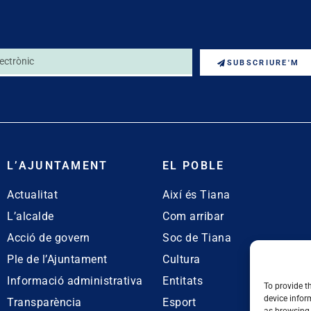
SUBSCRIURE'M
L’AJUNTAMENT
EL POBLE
Actualitat
Així és Tiana
L’alcalde
Com arribar
Acció de govern
Soc de Tiana
Ple de l’Ajuntament
Cultura
Informació administrativa
Entitats
To provide t
device infor
Transparència
Esport