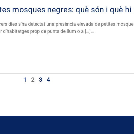
tes mosques negres: què són i què hi
rrers dies s’ha detectat una presència elevada de petites mosqu
ior d’habitatges prop de punts de llum o a […]…
1
2
3
4