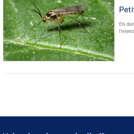
Peti
Els da
l’inter