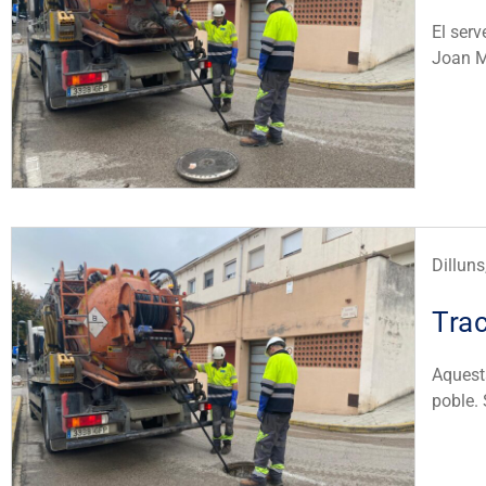
El serv
Joan M
Dillun
Trac
Aquesta
poble. 