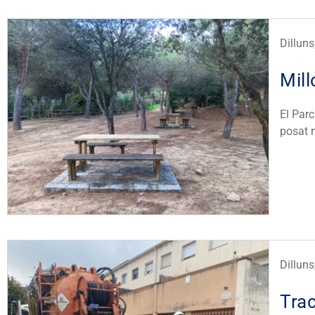
Dillun
Mill
El Parc
posat 
Dillun
Trac