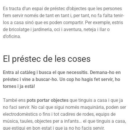
Es tracta d’un espai de préstec d’objectes que les persones
fem servir només de tant en tant i, per tant, no fa falta tenir-
los a casa sinó que es poden compartir. Per exemple, estris
de bricolatge i jardineria, oci i aventura, neteja i llar o
d’oficina.
El préstec de les coses
E
ntra al catàleg i busca el que necessitis. Demana-ho en
préstec i vine a buscar-ho. Un cop ho hagis fet servir, ho
tornes i ja està!
També ens
pots portar objectes
que tinguis a casa i que ja
no faci servir. No cal que sigui només maquinària, poden ser
electrodomèstics o fins i tot cadires de rodes, equips de
música, taules, objectes per a infants… el que tinguis a casa,
que estigui en bon estat i que ja no ho facis servir.