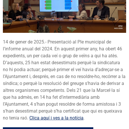
14 de gener de 2025.- Presentació al Ple municipal de
l’informe anual del 2024. En aquest primer any, ha obert 46
expedients, un per cada veí o grup de veïns a qui ha atès.
D’aquests, 25 han estat desestimats perquè la sindicatura
no hi podia actuar; perquè primer el veí havia d’adreçar-se a
l’Ajuntament i, després, en cas de no resoldre-ho, recórrer a la
síndica; o perquè la resolució del greuge s’havia de derivar a
altres organismes competents. Dels 21 que la Marcel·la sí
que ha admès, en 14 ha fet d’intermediària amb
l’Ajuntament, 4 s’han pogut resoldre de forma amistosa i 3
s’han desestimat perquè s’ha certificat que qui es queixava
no tenia raó.
Clica aquí i ves a la notícia
.