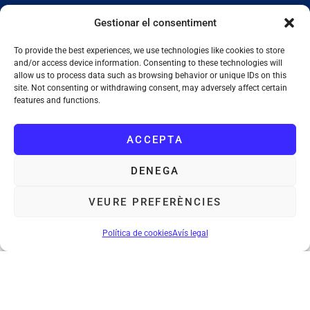
Et mantidrem al dia de tota l’actualitat municipal
Gestionar el consentiment
To provide the best experiences, we use technologies like cookies to store
and/or access device information. Consenting to these technologies will
allow us to process data such as browsing behavior or unique IDs on this
site. Not consenting or withdrawing consent, may adversely affect certain
features and functions.
SUBSCRIURE'M
ACCEPTA
He llegit i accepto la
Política de Privacitat
DENEGA
VEURE PREFERÈNCIES
Ajuntament de Tiana
: Plaça de la Vila, 1. 08391 Tiana. Tel. 933 955
011. NIF. P0828200F
Política de cookies
Avís legal
Avís legal
Política de cookies
Mapa web
Accessibilitat
©Ajuntament de Tiana