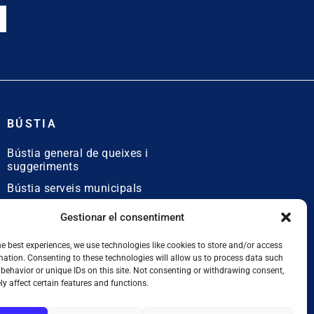
BÚSTIA
Bústia general de queixes i
suggeriments
Bústia serveis municipals
Bústia de queixes
Gestionar el consentiment
lingüístiques
he best experiences, we use technologies like cookies to store and/or access
mation. Consenting to these technologies will allow us to process data such
behavior or unique IDs on this site. Not consenting or withdrawing consent,
y affect certain features and functions.