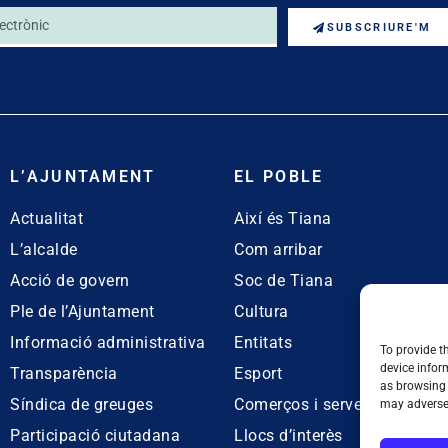
SUBSCRIURE'M
L’AJUNTAMENT
EL POBLE
Actualitat
Així és Tiana
L’alcalde
Com arribar
Acció de govern
Soc de Tiana
Ple de l’Ajuntament
Cultura
Informació administrativa
Entitats
To provide t
device infor
Transparència
Esport
as browsing 
Síndica de greuges
Comerços i serveis
may adversel
Participació ciutadana
Llocs d’interès