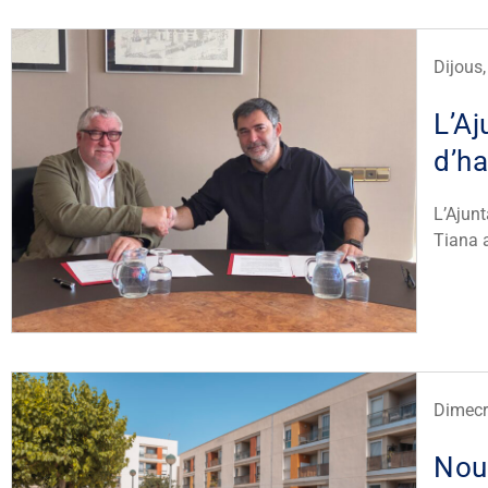
Dijous
L’A
d’ha
L’Ajun
Tiana a
Dimecre
Nous