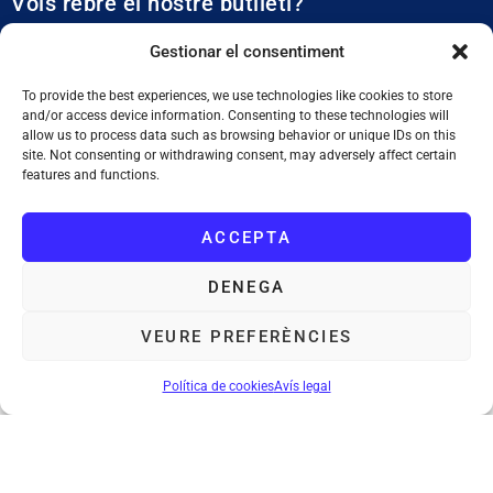
Vols rebre el nostre butlletí?
Et mantidrem al dia de tota l’actualitat municipal
Gestionar el consentiment
To provide the best experiences, we use technologies like cookies to store
and/or access device information. Consenting to these technologies will
allow us to process data such as browsing behavior or unique IDs on this
site. Not consenting or withdrawing consent, may adversely affect certain
features and functions.
SUBSCRIURE'M
ACCEPTA
He llegit i accepto la
Política de Privacitat
DENEGA
VEURE PREFERÈNCIES
Ajuntament de Tiana
: Plaça de la Vila, 1. 08391 Tiana. Tel. 933 955
011. NIF. P0828200F
Política de cookies
Avís legal
Avís legal
Política de cookies
Mapa web
Accessibilitat
©Ajuntament de Tiana