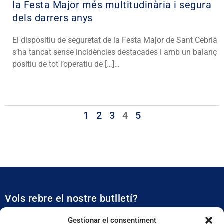
la Festa Major més multitudinària i segura
dels darrers anys
El dispositiu de seguretat de la Festa Major de Sant Cebrià
s’ha tancat sense incidències destacades i amb un balanç
positiu de tot l’operatiu de […]…
1
2
3
4
5
Vols rebre el nostre butlletí?
Et mantidrem al dia de tota l’actualitat municipal
Gestionar el consentiment