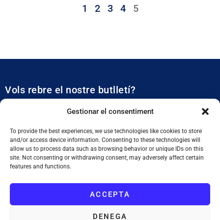
1
2
3
4
5
Vols rebre el nostre butlletí?
Et mantidrem al dia de tota l’actualitat municipal
Gestionar el consentiment
To provide the best experiences, we use technologies like cookies to store
and/or access device information. Consenting to these technologies will
allow us to process data such as browsing behavior or unique IDs on this
site. Not consenting or withdrawing consent, may adversely affect certain
features and functions.
SUBSCRIURE'M
ACCEPTA
He llegit i accepto la
Política de Privacitat
DENEGA