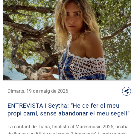
Dimarts, 19 de maig de 2026
ENTREVISTA I Seytha: “He de fer el meu
propi camí, sense abandonar el meu segell”
La cantant de Tiana, finalista al Maresmusic 2025, acaba
de llançar un EP de sis temes, ‘Limerencia’, i, amb només