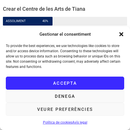
Crear el Centre de les Arts de Tiana
ASSOLIMENT
40%
Gestionar el consentiment
26. Acabar les obres de rehabilitació dels centres culturals
de Tiana. Convertir Can Riera, la sala d’exposicions i la sala
To provide the best experiences, we use technologies like cookies to store
Sant Jordi en espais culturals polivalents.
and/or access device information. Consenting to these technologies will
allow us to process data such as browsing behavior or unique IDs on this
site. Not consenting or withdrawing consent, may adversely affect certain
27. Promoure un Centre de les Arts de Tiana, ampliant
features and functions.
l’Escola de Música i Dansa a noves disciplines com la
pintura, la fotografia o el circ.
ACCEPTA
28. Dotar la Sala Albéniz de l’equipament necessari per
DENEGA
convertir-la en un teatre municipal adaptat a les necessitats
escèniques. Substituir la teulada de fibrociment de la Sala
VEURE PREFERÈNCIES
Albéniz per plaques solars, en el marc del Pla nacional per a
l’erradicació de l’amiant a Catalunya 2023-2032.
Política de cookies
Avís legal