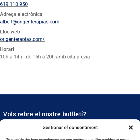
619 110 950
Adreça electrònica
albert@origenterapias.com
Lloc web
origenterapias.com/
Horari
10h a 14h i de 16h a 20h amb cita prèvia
Vols rebre el nostre butlletí?
Et mantidrem al dia de tota l’actualitat municipal
Gestionar el consentiment