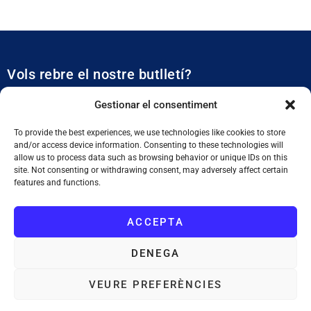
Vols rebre el nostre butlletí?
Et mantidrem al dia de tota l’actualitat municipal
Gestionar el consentiment
To provide the best experiences, we use technologies like cookies to store
and/or access device information. Consenting to these technologies will
allow us to process data such as browsing behavior or unique IDs on this
site. Not consenting or withdrawing consent, may adversely affect certain
features and functions.
SUBSCRIURE'M
ACCEPTA
He llegit i accepto la
Política de Privacitat
DENEGA
VEURE PREFERÈNCIES
Ajuntament de Tiana
: Plaça de la Vila, 1. 08391 Tiana. Tel. 933 955
011. NIF. P0828200F