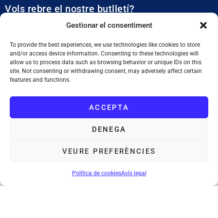
Vols rebre el nostre butlletí?
Et mantidrem al dia de tota l’actualitat municipal
Gestionar el consentiment
To provide the best experiences, we use technologies like cookies to store
and/or access device information. Consenting to these technologies will
allow us to process data such as browsing behavior or unique IDs on this
site. Not consenting or withdrawing consent, may adversely affect certain
features and functions.
SUBSCRIURE'M
ACCEPTA
He llegit i accepto la
Política de Privacitat
DENEGA
VEURE PREFERÈNCIES
Ajuntament de Tiana
: Plaça de la Vila, 1. 08391 Tiana. Tel. 933 955
011. NIF. P0828200F
Política de cookies
Avís legal
Avís legal
Política de cookies
Mapa web
Accessibilitat
©Ajuntament de Tiana