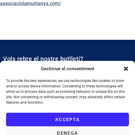
associaciolamuntanya.com/
Vols rebre el nostre butlletí?
Et mantidrem al dia de tota l’actualitat municipal
Gestionar el consentiment
To provide the best experiences, we use technologies like cookies to store
and/or access device information. Consenting to these technologies will
allow us to process data such as browsing behavior or unique IDs on this
site. Not consenting or withdrawing consent, may adversely affect certain
features and functions.
SUBSCRIURE'M
ACCEPTA
He llegit i accepto la
Política de Privacitat
DENEGA