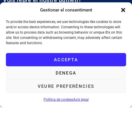
Vols rebre el nostre butlletí?
Et mantidrem al dia de tota l’actualitat municipal
Gestionar el consentiment
To provide the best experiences, we use technologies like cookies to store
and/or access device information. Consenting to these technologies will
allow us to process data such as browsing behavior or unique IDs on this
site. Not consenting or withdrawing consent, may adversely affect certain
features and functions.
SUBSCRIURE'M
ACCEPTA
He llegit i accepto la
Política de Privacitat
DENEGA
VEURE PREFERÈNCIES
Ajuntament de Tiana
: Plaça de la Vila, 1. 08391 Tiana. Tel. 933 955
011. NIF. P0828200F
Política de cookies
Avís legal
Avís legal
Política de cookies
Mapa web
Accessibilitat
©Ajuntament de Tiana