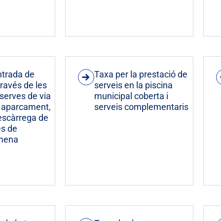
ntrada de
Taxa per la prestació de
través de les
serveis en la piscina
eserves de via
municipal coberta i
r aparcament,
serveis complementaris
descàrrega de
s de
 mena