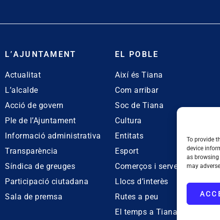
L’AJUNTAMENT
EL POBLE
Actualitat
Així és Tiana
L’alcalde
Com arribar
Acció de govern
Soc de Tiana
Ple de l’Ajuntament
Cultura
Informació administrativa
Entitats
To provide t
device infor
Transparència
Esport
as browsing 
Síndica de greuges
Comerços i serveis
may adversel
Participació ciutadana
Llocs d’interès
ACC
Sala de premsa
Rutes a peu
El temps a Tiana