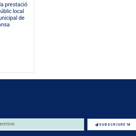
la prestació
úblic local
unicipal de
ansa
SUBSCRIURE'M