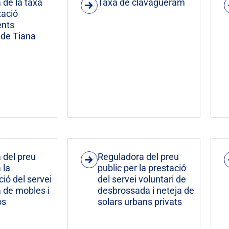
 de la taxa
Taxa de clavagueram
tzació
ents
 de Tiana
 del preu
Reguladora del preu
 la
public per la prestació
ió del servei
del servei voluntari de
a de mobles i
desbrossada i neteja de
os
solars urbans privats