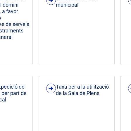
l domini
municipal
, a favor
s
es de serveis
straments
eneral
xpedició de
Taxa per a la utilització
per part de
de la Sala de Plens
ocal