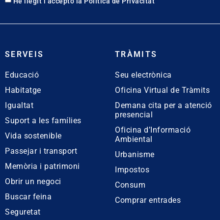
He llegit i accepto la
Política de Privacitat
SERVEIS
TRÀMITS
Educació
Seu electrònica
Habitatge
Oficina Virtual de Tràmits
Igualtat
Demana cita per a atenció
presencial
Suport a les famílies
Oficina d’Informació
Vida sostenible
Ambiental
Passejar i transport
Urbanisme
Memòria i patrimoni
Impostos
Obrir un negoci
Consum
Buscar feina
Comprar entrades
Seguretat