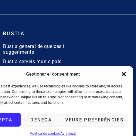
BÚSTIA
Bústia general de queixes i
suggeriments
Bústia serveis municipals
Bústia de queixes
Gestionar el consentiment
lingüístiques
he best experiences, we use technologies like cookies to store and/or access
mation. Consenting to these technologies will allow us to process data such
behavior or unique IDs on this site. Not consenting or withdrawing consent,
y affect certain features and functions.
EPTA
DENEGA
VEURE PREFERÈNCIES
Política de cookies
Avís legal