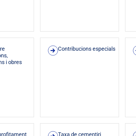
re
Contribucions especials
ons,
ns i obres
profitament
Taxa de cementiri