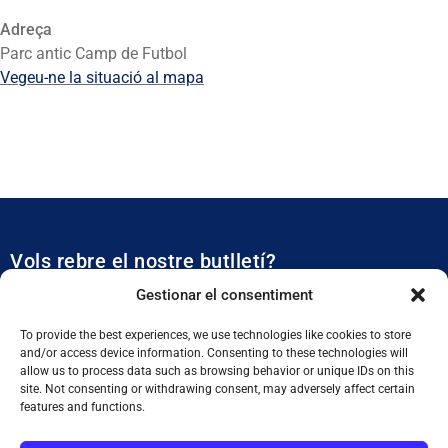
Adreça
Parc antic Camp de Futbol
Vegeu-ne la situació al mapa
Vols rebre el nostre butlletí?
Et mantidrem al dia de tota l’actualitat municipal
Gestionar el consentiment
To provide the best experiences, we use technologies like cookies to store
and/or access device information. Consenting to these technologies will
allow us to process data such as browsing behavior or unique IDs on this
site. Not consenting or withdrawing consent, may adversely affect certain
features and functions.