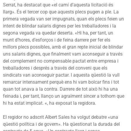
Serrat, ha destacat que «e
l camí d’aquesta licitació és
llarg». És el tercer cop que aquests plecs pugen a ple. La
primera vegada van ser impugnats, quan els plecs feien un
intent de blindar salaris dignes per les treballadores i la
segona vegada va quedar deserta.
«Hi ha, per tant, un
munt d’hores, d’esforços i de feina darrere per fer els
millors plecs possibles, amb el gran repte inicial de blindar
uns salaris dignes, que finalment vam aconseguir a través
del complement no compensable pactat entre empresa i
treballadores i després a través del conveni que els
sindicats van aconseguir pactar. I aquesta qüestió la vull
remarcar intensament perquè ens hi vam bolcar fins i tot
quan tot anava a la contra.
Darrere de tot això hi ha una
feinada i, per tant, llanço un agraïment sincer a tothom que
hi ha estat implicat.
«, ha exposat la regidora.
El regidor no adscrit Albert Sales ha volgut debatre «una
qüestió política i de govern». Ha qüestionat la durada del