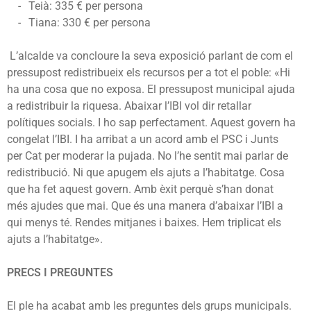
Teià: 335 € per persona
Tiana: 330 € per persona
L’alcalde va concloure la seva exposició parlant de com el
pressupost redistribueix els recursos per a tot el poble: «
Hi
ha una cosa que no exposa.
El pressupost municipal ajuda
a redistribuir la riquesa.
Abaixar l’IBI vol dir retallar
polítiques socials.
I ho sap perfectament.
Aquest govern ha
congelat l’IBI.
I ha arribat a un acord amb el PSC i Junts
per Cat per moderar la pujada.
No l’he sentit mai parlar de
redistribució.
Ni que apugem els ajuts a l’habitatge. Cosa
que ha fet aquest govern. Amb èxit perquè s’han donat
més ajudes que mai. Que és una manera d’abaixar l’IBI a
qui menys té. Rendes mitjanes i baixes.
Hem triplicat els
ajuts a l’habitatge».
PRECS I PREGUNTES
El ple ha acabat amb les preguntes dels grups municipals.