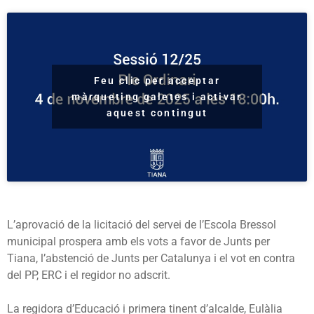
Feu clic per acceptar
màrqueting galetes i activar
aquest contingut
L’aprovació de la licitació del servei de l’Escola Bressol
municipal prospera amb els vots a favor de Junts per
Tiana, l’abstenció de Junts per Catalunya i el vot en contra
del PP, ERC i el regidor no adscrit.
La regidora d’Educació i primera tinent d’alcalde, Eulàlia