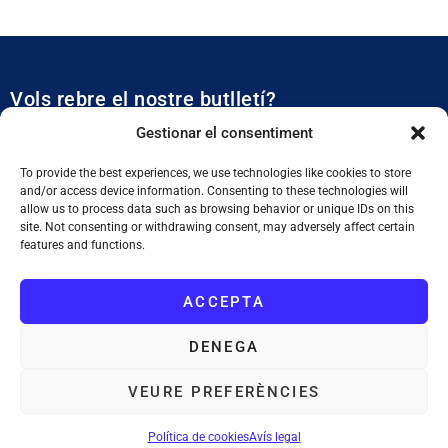
Vols rebre el nostre butlletí?
Et mantidrem al dia de tota l’actualitat municipal
Gestionar el consentiment
To provide the best experiences, we use technologies like cookies to store
and/or access device information. Consenting to these technologies will
allow us to process data such as browsing behavior or unique IDs on this
site. Not consenting or withdrawing consent, may adversely affect certain
features and functions.
SUBSCRIURE'M
ACCEPTA
He llegit i accepto la
Política de Privacitat
DENEGA
VEURE PREFERÈNCIES
Ajuntament de Tiana
: Plaça de la Vila, 1. 08391 Tiana. Tel. 933 955
011. NIF. P0828200F
Política de cookies
Avís legal