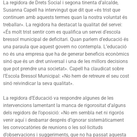
La regidora de Drets Social i segona tinenta d’alcalde,
Susanna Capell ha intervingut que dit que «és trist que
continuen amb aquests termes quan la nostra voluntat és
treballar». La regidora ha destacat la qualitat del servei:
«É
s molt trist sentir com es qualifica un servei d’escola
bressol municipal de deficitari. Quan parlem d’educació és
una paraula que aquest govern no contempla. L’educació
no és una empresa que ha de generar beneficis econòmics
sinó que és un dret universal i una de les millors decisions
que pot prendre una societat». Capell ha claudicat sobre
l’Escola Bressol Municipal: «N
o hem de retreure el seu cost
sinó reivindicar la seva qualitat».
La regidora d’Educació va respondre algunes de les
intervencions lamentant la manca de rigorositat d’alguns
dels regidors de l’oposició: «
No em sembla net ni rigorós
venir aquí i desbarrar després d’ignorar sistemàticament
les convocatòries de reunions o les sol·licituds
d’observacions i suggeriments, que no ha passat aquesta