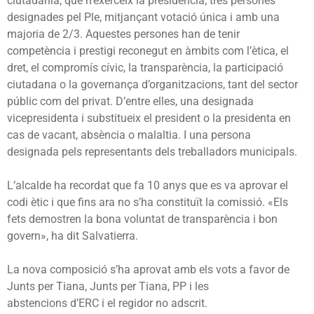
ciutadania, que n’exerceix la presidència; tres persones
designades pel Ple, mitjançant votació única i amb una
majoria de 2/3. Aquestes persones han de tenir
competència i prestigi reconegut en àmbits com l’ètica, el
dret, el compromís cívic, la transparència, la participació
ciutadana o la governança d’organitzacions, tant del sector
públic com del privat. D’entre elles, una designada
vicepresidenta i substitueix el president o la presidenta en
cas de vacant, absència o malaltia. I una persona
designada pels representants dels treballadors municipals.
L’alcalde ha recordat que fa 10 anys que es va aprovar el
codi ètic i que fins ara no s’ha constituït la comissió. «
Els
fets demostren la bona voluntat de transparència i bon
govern», ha dit Salvatierra.
La nova composició s’ha aprovat amb els vots a favor de
Junts per Tiana, Junts per Tiana, PP i les
abstencions
d’ERC i el regidor no adscrit.