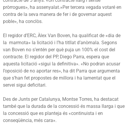
contracte de 5 anys. «Un contracte llarg i sense
pròrrogues», ha assenyalat.»Per tercera vegada votaré en
contra de la seva manera de fer i de governar aquest
poble», ha conclòs.
El regidor d’ERC, Àlex Van Boven, ha qualificat de «dia de
la marmota» la licitació i l’ha titllat d’anòmala. Segons
van Boven no s’entén per què puja un 100% el cost del
contracte. El regidor del PP, Diego Parra, espera que
aquesta licitació «sigui la definitiva». «No podran acusar
l’oposició de no aportar res», ha dit Parra que argumenta
que s’han fet propostes de millora i ha lamentat que el
servei sigui deficitari.
Des de Junts per Catalunya, Montse Torres, ha destacat
també que la durada de la concessió és massa llarga i que
la concessió que es planteja és «continuista i en
conseqüència, més cara».