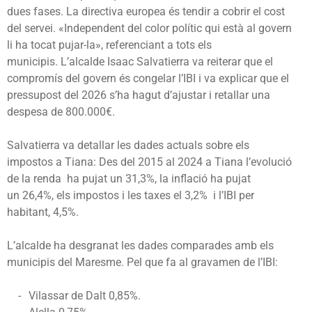
dues fases. La directiva europea és tendir a cobrir el cost
del servei. «Independent del color polític qui està al govern
li ha tocat pujar-la», referenciant a tots els
municipis.
L’alcalde Isaac Salvatierra va reiterar que el
compromís del govern és congelar l’IBI i va explicar que el
pressupost del 2026 s’ha hagut d’ajustar i retallar una
despesa de 800.000€.
Salvatierra va detallar les dades actuals sobre els
impostos a Tiana:
Des del 2015 al 2024 a Tiana l’e
volució
de la renda ha pujat un 31,3%, la inflació ha pujat
un
26,4%, els impostos i les taxes el
3,2% i l’I
BI per
habitant, 4,5%.
L’alcalde ha desgranat les dades comparades amb els
municipis del Maresme. Pel que fa al gravamen de l’IBI:
Vilassar de Dalt 0,85%.