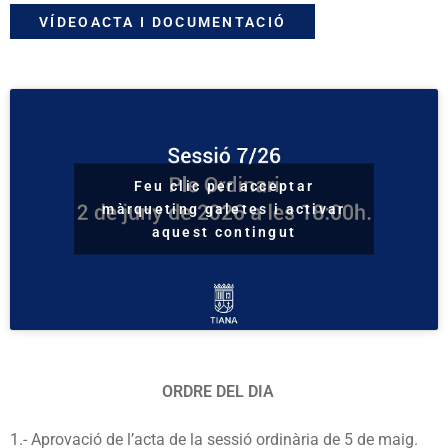
VÍDEOACTA I DOCUMENTACIÓ
Feu clic per acceptar
màrqueting galetes i activar
aquest contingut
ORDRE DEL DIA
1.- Aprovació de l’acta de la sessió ordinària de 5 de maig.