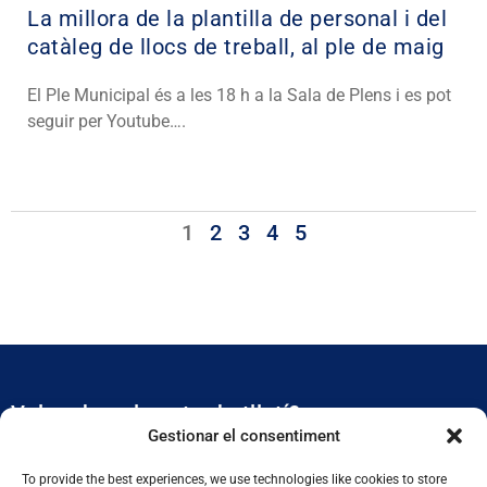
La millora de la plantilla de personal i del
catàleg de llocs de treball​, al ple de maig
El Ple Municipal és a les 18 h a la Sala de Plens i es pot
seguir per Youtube….
1
2
3
4
5
Vols rebre el nostre butlletí?
Gestionar el consentiment
Et mantidrem al dia de tota l’actualitat municipal
To provide the best experiences, we use technologies like cookies to store