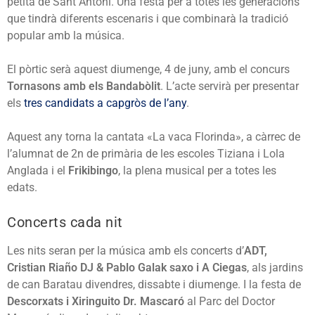
petita de Sant Antoni. Una festa per a totes les generacions
que tindrà diferents escenaris i que combinarà la tradició
popular amb la música.
El pòrtic serà aquest diumenge, 4 de juny, amb el concurs
Tornasons amb els Bandabòlit
. L’acte servirà per presentar
els
tres candidats a capgròs de l’any
.
Aquest any torna la cantata «La vaca Florinda», a càrrec de
l’alumnat de 2n de primària de les escoles Tiziana i Lola
Anglada i el
Frikibingo
, la plena musical per a totes les
edats.
Concerts cada nit
Les nits seran per la música amb els concerts d’
ADT,
Cristian Riaño DJ & Pablo Galak saxo i A Ciegas
, als jardins
de can Baratau divendres, dissabte i diumenge. I la festa de
Descorxats i Xiringuito Dr. Mascaró
al Parc del Doctor