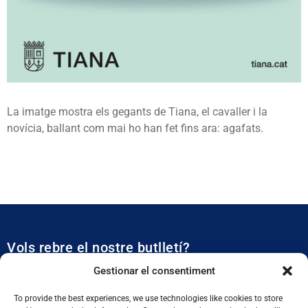
La imatge mostra els gegants de Tiana, el cavaller i la
novícia, ballant com mai ho han fet fins ara: agafats.
Vols rebre el nostre butlletí?
Et mantidrem al dia de tota l’actualitat municipal
Gestionar el consentiment
To provide the best experiences, we use technologies like cookies to store