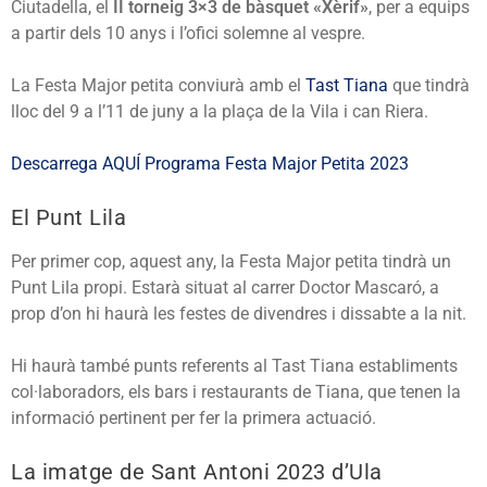
Ciutadella, el
II torneig 3×3 de bàsquet «Xèrif»
, per a equips
a partir dels 10 anys i l’ofici solemne al vespre.
La Festa Major petita conviurà amb el
Tast Tiana
que tindrà
lloc del 9 a l’11 de juny a la plaça de la Vila i can Riera.
Descarrega AQUÍ Programa Festa Major Petita 2023
El Punt Lila
Per primer cop, aquest any, la Festa Major petita tindrà un
Punt Lila propi. Estarà situat al carrer Doctor Mascaró, a
prop d’on hi haurà les festes de divendres i dissabte a la nit.
Hi haurà també punts referents al Tast Tiana establiments
col·laboradors, els bars i restaurants de Tiana, que tenen la
informació pertinent per fer la primera actuació.
La imatge de Sant Antoni 2023 d’Ula