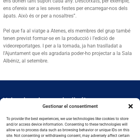
ens donen tant suport cada any. Descorxats, per exemple,
ens ofereix ser a les seves festes per encarregar-nos dels
àpats. Això és or per a nosaltres”.
Pel que fa al viatge a Atenes, els membres del grup també
tenen previst formar-se en la producció i l’edició de
videoreportatges. I per a la tornada, ja han traslladat a
l’Ajuntament que els agradaria poder-ho projectar a la Sala
Albéniz, al setembre.
Vols rebre el nostre butlletí?
Gestionar el consentiment
Et mantidrem al dia de tota l’actualitat municipal
To provide the best experiences, we use technologies like cookies to store
and/or access device information. Consenting to these technologies will
allow us to process data such as browsing behavior or unique IDs on this
site. Not consenting or withdrawing consent, may adversely affect certain