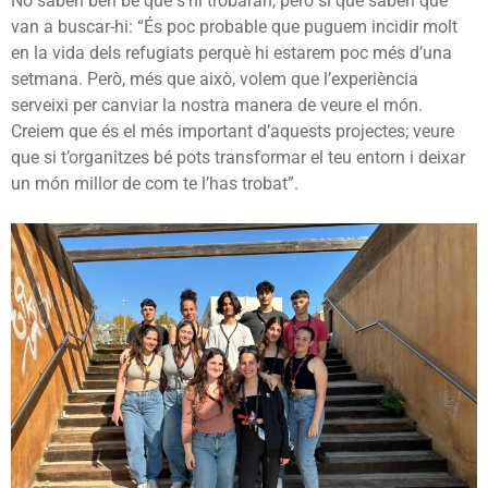
No saben ben bé que s’hi trobaran, però sí que saben què
van a buscar-hi: “És poc probable que puguem incidir molt
en la vida dels refugiats perquè hi estarem poc més d’una
setmana. Però, més que això, volem que l’experiència
serveixi per canviar la nostra manera de veure el món.
Creiem que és el més important d’aquests projectes; veure
que si t’organitzes bé pots transformar el teu entorn i deixar
un món millor de com te l’has trobat”.