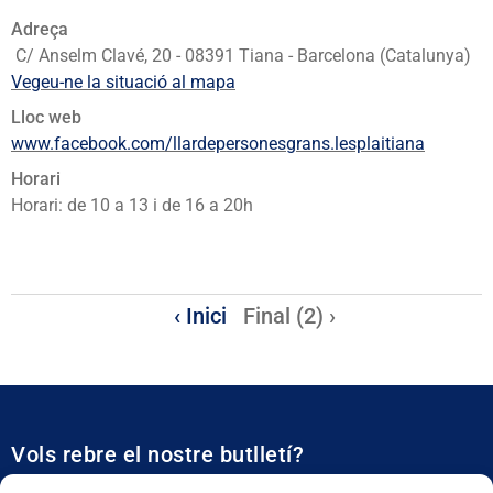
Adreça
C/ Anselm Clavé, 20 - 08391 Tiana - Barcelona (Catalunya)
Vegeu-ne la situació al mapa
Lloc web
www.facebook.com/llardepersonesgrans.lesplaitiana
Horari
Horari: de 10 a 13 i de 16 a 20h
‹ Inici
Final (2) ›
Vols rebre el nostre butlletí?
Et mantidrem al dia de tota l’actualitat municipal