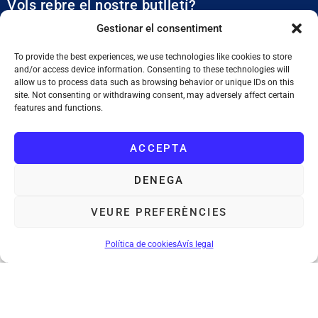
Vols rebre el nostre butlletí?
Et mantidrem al dia de tota l’actualitat municipal
Gestionar el consentiment
To provide the best experiences, we use technologies like cookies to store
and/or access device information. Consenting to these technologies will
allow us to process data such as browsing behavior or unique IDs on this
site. Not consenting or withdrawing consent, may adversely affect certain
features and functions.
SUBSCRIURE'M
ACCEPTA
He llegit i accepto la
Política de Privacitat
DENEGA
VEURE PREFERÈNCIES
Ajuntament de Tiana
: Plaça de la Vila, 1. 08391 Tiana. Tel. 933 955
011. NIF. P0828200F
Política de cookies
Avís legal
Avís legal
Política de cookies
Mapa web
Accessibilitat
©Ajuntament de Tiana