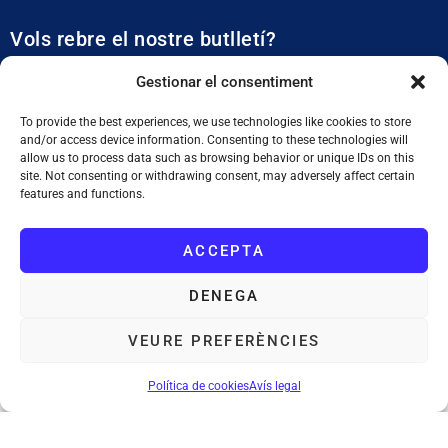
Vols rebre el nostre butlletí?
Et mantidrem al dia de tota l’actualitat municipal
Gestionar el consentiment
To provide the best experiences, we use technologies like cookies to store
and/or access device information. Consenting to these technologies will
allow us to process data such as browsing behavior or unique IDs on this
site. Not consenting or withdrawing consent, may adversely affect certain
features and functions.
SUBSCRIURE'M
ACCEPTA
He llegit i accepto la
Política de Privacitat
DENEGA
VEURE PREFERÈNCIES
Ajuntament de Tiana
: Plaça de la Vila, 1. 08391 Tiana. Tel. 933 955
011. NIF. P0828200F
Política de cookies
Avís legal
Avís legal
Política de cookies
Mapa web
Accessibilitat
©Ajuntament de Tiana