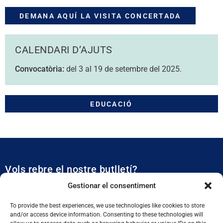
DEMANA AQUÍ LA VISITA CONCERTADA
CALENDARI D’AJUTS
Convocatòria:
del 3 al 19 de setembre del 2025.
EDUCACIÓ
Vols rebre el nostre butlletí?
Et mantidrem al dia de tota l’actualitat municipal
Gestionar el consentiment
To provide the best experiences, we use technologies like cookies to store
and/or access device information. Consenting to these technologies will