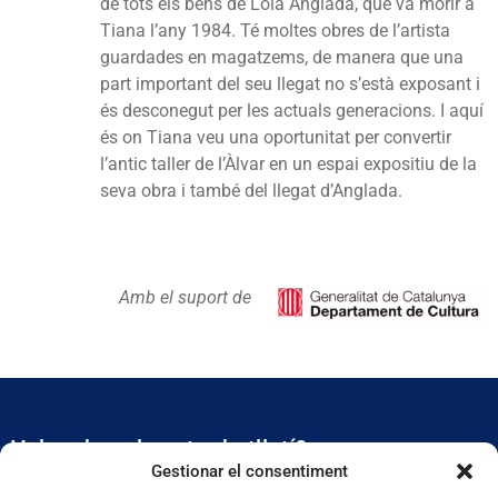
de tots els béns de Lola Anglada, que va morir a
Tiana l’any 1984. Té moltes obres de l’artista
guardades en magatzems, de manera que una
part important del seu llegat no s’està exposant i
és desconegut per les actuals generacions. I aquí
és on Tiana veu una oportunitat per convertir
l’antic taller de l’Àlvar en un espai expositiu de la
seva obra i també del llegat d’Anglada.
Amb el suport de
Vols rebre el nostre butlletí?
Gestionar el consentiment
Et mantidrem al dia de tota l’actualitat municipal