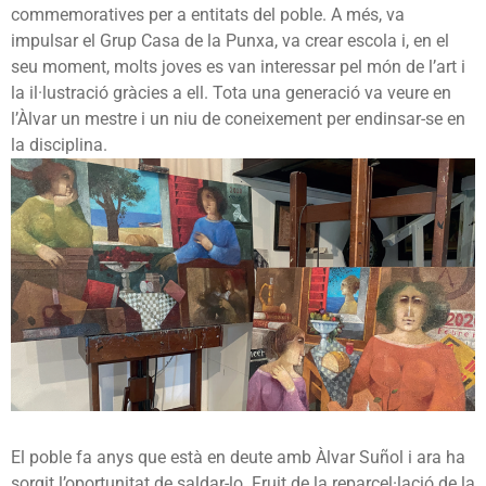
commemoratives per a entitats del poble. A més, va
impulsar el Grup Casa de la Punxa, va crear escola i, en el
seu moment, molts joves es van interessar pel món de l’art i
la il·lustració gràcies a ell. Tota una generació va veure en
l’Àlvar un mestre i un niu de coneixement per endinsar-se en
la disciplina.
El poble fa anys que està en deute amb Àlvar Suñol i ara ha
sorgit l’oportunitat de saldar-lo. Fruit de la reparcel·lació de la