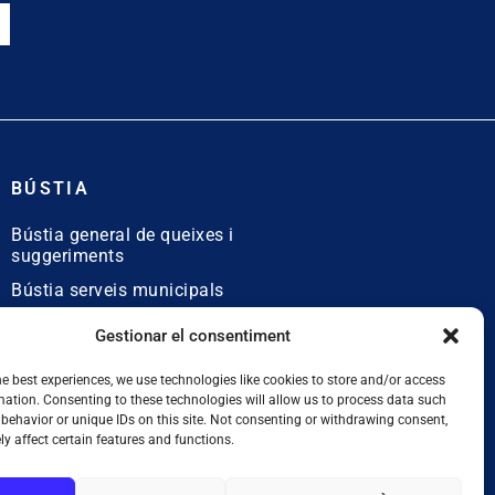
BÚSTIA
Bústia general de queixes i
suggeriments
Bústia serveis municipals
Bústia de queixes
Gestionar el consentiment
lingüístiques
he best experiences, we use technologies like cookies to store and/or access
mation. Consenting to these technologies will allow us to process data such
behavior or unique IDs on this site. Not consenting or withdrawing consent,
y affect certain features and functions.