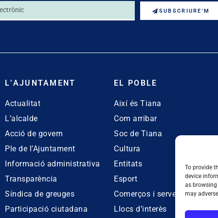
SUBSCRIURE'M
L’AJUNTAMENT
EL POBLE
Actualitat
Així és Tiana
L’alcalde
Com arribar
Acció de govern
Soc de Tiana
Ple de l’Ajuntament
Cultura
Informació administrativa
Entitats
To provide t
device infor
Transparència
Esport
as browsing 
Síndica de greuges
Comerços i serveis
may adversel
Participació ciutadana
Llocs d’interès