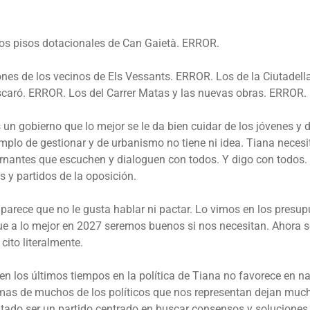
 los pisos dotacionales de Can Gaietà. ERROR.
nes de los vecinos de Els Vessants. ERROR. Los de la Ciutadell
caró. ERROR. Los del Carrer Matas y las nuevas obras. ERROR.
 un gobierno que lo mejor se le da bien cuidar de los jóvenes y
jemplo de gestionar y de urbanismo no tiene ni idea. Tiana nece
nantes que escuchen y dialoguen con todos. Y digo con todos. 
s y partidos de la oposición.
 parece que no le gusta hablar ni pactar. Lo vimos en los presup
ue a lo mejor en 2027 seremos buenos si nos necesitan. Ahora 
cito literalmente.
 en los últimos tiempos en la política de Tiana no favorece en n
rmas de muchos de los políticos que nos representan dejan much
ntado ser un partido centrado en buscar consensos y solucione