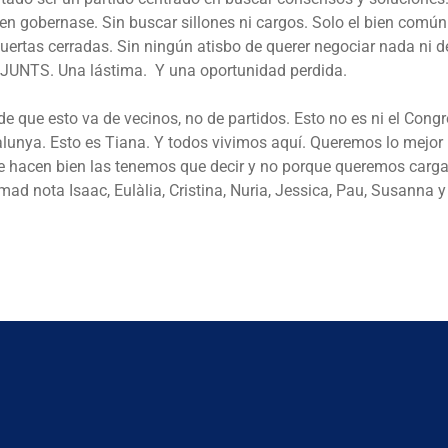
en gobernase. Sin buscar sillones ni cargos. Solo el bien comú
ertas cerradas. Sin ningún atisbo de querer negociar nada ni de
 JUNTS. Una lástima. Y una oportunidad perdida.
de que esto va de vecinos, no de partidos. Esto no es ni el Cong
alunya. Esto es Tiana. Y todos vivimos aquí. Queremos lo mejor 
e hacen bien las tenemos que decir y no porque queremos carga
ad nota Isaac, Eulàlia, Cristina, Nuria, Jessica, Pau, Susanna y