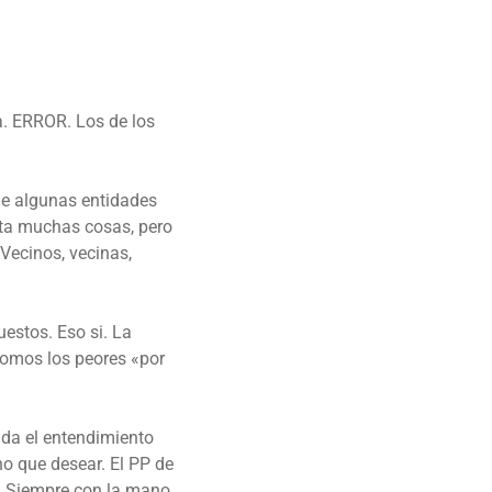
a. ERROR. Los de los
 de algunas entidades
sita muchas cosas, pero
Vecinos, vecinas,
uestos. Eso si. La
somos los peores «por
ada el entendimiento
o que desear. El PP de
s. Siempre con la mano