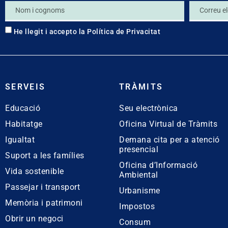
He llegit i accepto la
Política de Privacitat
SERVEIS
TRÀMITS
Educació
Seu electrònica
Habitatge
Oficina Virtual de Tràmits
Igualtat
Demana cita per a atenció
presencial
Suport a les famílies
Oficina d’Informació
Vida sostenible
Ambiental
Passejar i transport
Urbanisme
Memòria i patrimoni
Impostos
Obrir un negoci
Consum