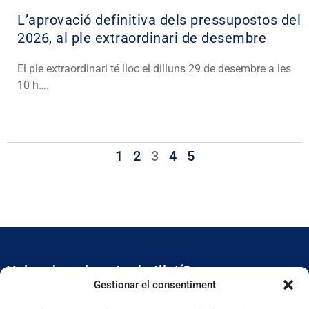
L’aprovació definitiva dels pressupostos del
2026, al ple extraordinari de desembre
El ple extraordinari té lloc el dilluns 29 de desembre a les
10 h….
1
2
3
4
5
Vols rebre el nostre butlletí?
Gestionar el consentiment
Et mantidrem al dia de tota l’actualitat municipal