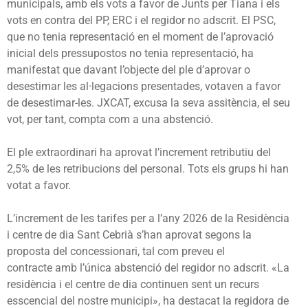
municipals, amb els vots a favor de Junts per Tiana i els
vots en contra del PP, ERC i el regidor no adscrit. El PSC,
que no tenia representació en el moment de l’aprovació
inicial dels pressupostos no tenia representació, ha
manifestat que davant l’objecte del ple d’aprovar o
desestimar les al·legacions presentades, votaven a favor
de desestimar-les.
JXCAT, excusa la seva assitència, el seu
vot, per tant, compta com a una abstenció.
El ple extraordinari ha aprovat l’increment retributiu del
2,5% de les retribucions del personal. Tots els grups hi han
votat a favor.
L’increment de les tarifes per a l’any 2026 de la Residència
i centre de dia Sant Cebrià s’han aprovat segons la
proposta del concessionari, tal com preveu el
contracte
amb l’única abstenció del regidor no adscrit
. «La
residència i el centre de dia continuen sent un recurs
esscencial del nostre municipi», ha destacat la regidora de