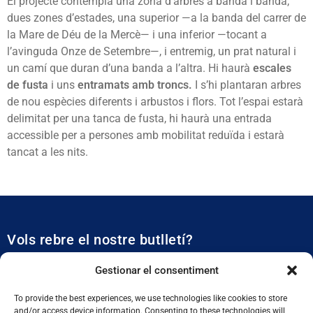
El projecte contempla una zona d’arbres a banda i banda,
dues zones d’estades, una superior —a la banda del carrer de
la Mare de Déu de la Mercè— i una inferior —tocant a
l’avinguda Onze de Setembre—, i entremig, un prat natural i
un camí que duran d’una banda a l’altra. Hi haurà
escales
de fusta
i uns
entramats amb troncs.
I s’hi plantaran arbres
de nou espècies diferents i arbustos i flors. Tot l’espai estarà
delimitat per una tanca de fusta, hi haurà una entrada
accessible per a persones amb mobilitat reduïda i estarà
tancat a les nits.
Vols rebre el nostre butlletí?
Et mantidrem al dia de tota l’actualitat municipal
Gestionar el consentiment
To provide the best experiences, we use technologies like cookies to store
and/or access device information. Consenting to these technologies will