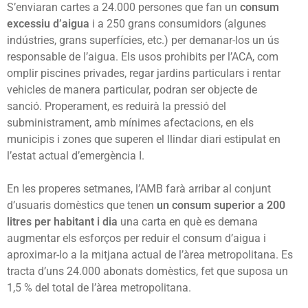
S’enviaran cartes a 24.000 persones que fan un
consum
excessiu d’aigua
i a 250 grans consumidors (algunes
indústries, grans superfícies, etc.) per demanar-los un ús
responsable de l’aigua. Els usos prohibits per l’ACA, com
omplir piscines privades, regar jardins particulars i rentar
vehicles de manera particular, podran ser objecte de
sanció. Properament, es reduirà la pressió del
subministrament, amb mínimes afectacions, en els
municipis i zones que superen el llindar diari estipulat en
l’estat actual d’emergència I.
En les properes setmanes, l’AMB farà arribar al conjunt
d’usuaris domèstics que tenen
un consum superior a 200
litres per habitant i dia
una carta en què es demana
augmentar els esforços per reduir el consum d’aigua i
aproximar-lo a la mitjana actual de l’àrea metropolitana. Es
tracta d’uns 24.000 abonats domèstics, fet que suposa un
1,5 % del total de l’àrea metropolitana.