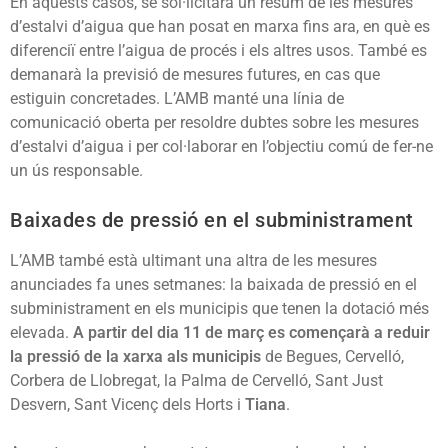
En aquests casos, se sol·licitarà un resum de les mesures
d’estalvi d’aigua que han posat en marxa fins ara, en què es
diferenciï entre l’aigua de procés i els altres usos. També es
demanarà la previsió de mesures futures, en cas que
estiguin concretades. L’AMB manté una línia de
comunicació oberta per resoldre dubtes sobre les mesures
d’estalvi d’aigua i per col·laborar en l’objectiu comú de fer-ne
un ús responsable.
Baixades de pressió en el subministrament
L’AMB també està ultimant una altra de les mesures
anunciades fa unes setmanes: la baixada de pressió en el
subministrament en els municipis que tenen la dotació més
elevada.
A partir del dia 11 de març es començarà a reduir
la pressió de la xarxa als municipis
de Begues, Cervelló,
Corbera de Llobregat, la Palma de Cervelló, Sant Just
Desvern, Sant Vicenç dels Horts i
Tiana
.