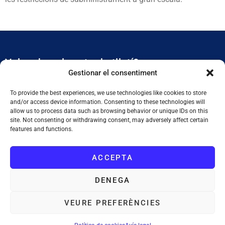
Vols rebre el nostre butlletí?
Gestionar el consentiment
Et mantidrem al dia de tota l’actualitat municipal
To provide the best experiences, we use technologies like cookies to store
and/or access device information. Consenting to these technologies will
allow us to process data such as browsing behavior or unique IDs on this
site. Not consenting or withdrawing consent, may adversely affect certain
features and functions.
ACCEPTA
SUBSCRIURE'M
DENEGA
He llegit i accepto la
Política de Privacitat
VEURE PREFERÈNCIES
Ajuntament de Tiana
: Plaça de la Vila, 1. 08391 Tiana. Tel. 933 955