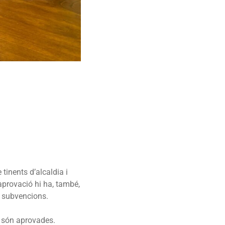
tinents d’alcaldia i
aprovació hi ha, també,
e subvencions.
p són aprovades.