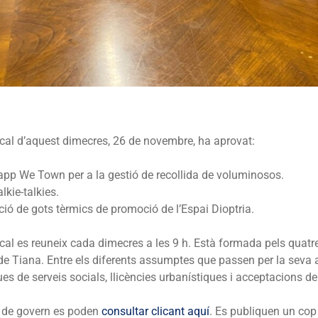
cal d’aquest dimecres, 26 de novembre, ha aprovat:
’app We Town per a la gestió de recollida de voluminosos.
kie-talkies.
ció de gots tèrmics de promoció de l’Espai Dioptria.
al es reuneix cada dimecres a les 9 h. Està formada pels quatre 
 de Tiana. Entre els diferents assumptes que passen per la seva 
s de serveis socials, llicències urbanístiques i acceptacions d
s de govern es poden
consultar clicant aquí
. Es publiquen un co