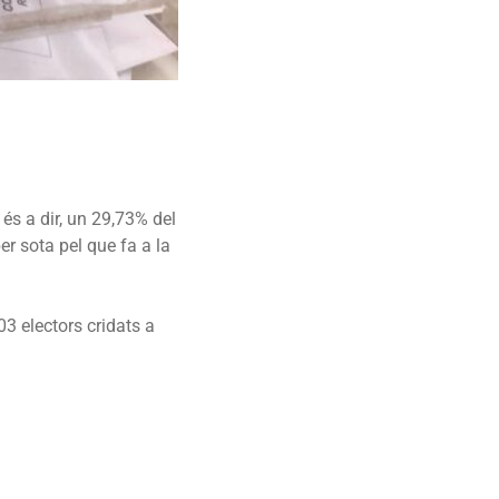
 és a dir, un 29,73% del
er sota pel que fa a la
03 electors cridats a