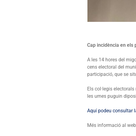
Cap incidència en els 
A les 14 hores del migd
cens electoral del muni
participació, que se si
Els col·legis electoral
les urnes puguin diposi
Aquí podeu consultar l
Més informació al we