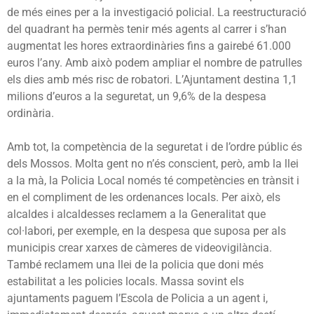
de més eines per a la investigació policial. La reestructuració
del quadrant ha permès tenir més agents al carrer i s’han
augmentat les hores extraordinàries fins a gairebé 61.000
euros l’any. Amb això podem ampliar el nombre de patrulles
els dies amb més risc de robatori. L’Ajuntament destina 1,1
milions d’euros a la seguretat, un 9,6% de la despesa
ordinària.
Amb tot, la competència de la seguretat i de l’ordre públic és
dels Mossos. Molta gent no n’és conscient, però, amb la llei
a la mà, la Policia Local només té competències en trànsit i
en el compliment de les ordenances locals. Per això, els
alcaldes i alcaldesses reclamem a la Generalitat que
col·labori, per exemple, en la despesa que suposa per als
municipis crear xarxes de càmeres de videovigilància.
També reclamem una llei de la policia que doni més
estabilitat a les policies locals. Massa sovint els
ajuntaments paguem l’Escola de Policia a un agent i,