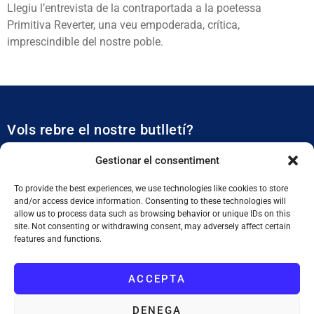
Llegiu l’entrevista de la contraportada a la poetessa
Primitiva Reverter, una veu empoderada, crítica,
imprescindible del nostre poble.
Vols rebre el nostre butlletí?
Et mantidrem al dia de tota l’actualitat municipal
Gestionar el consentiment
To provide the best experiences, we use technologies like cookies to store
and/or access device information. Consenting to these technologies will
allow us to process data such as browsing behavior or unique IDs on this
site. Not consenting or withdrawing consent, may adversely affect certain
features and functions.
SUBSCRIURE'M
ACCEPTA
He llegit i accepto la
Política de Privacitat
DENEGA