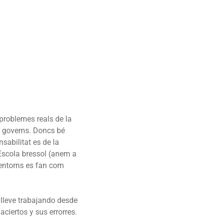
problemes reals de la
rs governs. Doncs bé
nsabilitat es de la
 Escola bressol (anem a
i entorns es fan com
 lleve trabajando desde
ciertos y sus errorres.