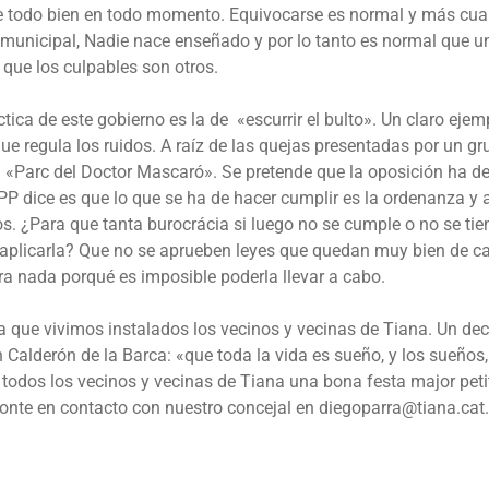
 todo bien en todo momento. Equivocarse es normal y más cua
 municipal, Nadie nace enseñado y por lo tanto es normal que u
 que los culpables son otros.
tica de este gobierno es la de «escurrir el bulto». Un claro ejem
e regula los ruidos. A raíz de las quejas presentadas por un gr
l «Parc del Doctor Mascaró». Se pretende que la oposición ha de
PP dice es que lo que se ha de hacer cumplir es la ordenanza y a
. ¿Para que tanta burocrácia si luego no se cumple o no se tie
 aplicarla? Que no se aprueben leyes que quedan muy bien de car
ra nada porqué es imposible poderla llevar a cabo.
 la que vivimos instalados los vecinos y vecinas de Tiana. Un de
n Calderón de la Barca: «que toda la vida es sueño, y los sueños
odos los vecinos y vecinas de Tiana una bona festa major peti
onte en contacto con nuestro concejal en diegoparra@tiana.cat.