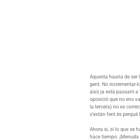
Aquesta hauria de ser 
gent. No incrementar-lo
això ja està passant a 
oposició que no ens va 
la tercera) no es corre
s’estàn fent és perquè l
Ahora si, si lo que se 
hace tiempo. ¡Menuda j