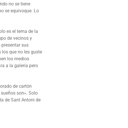
ndo no se tiene
no se equivoque. Lo
plo es el tema de la
upo de vecinos y
 presentar sus
 los que no les guste
nen los medios
a a la galería pero
corado de cartón
, sueños son». Solo
ta de Sant Antoni de