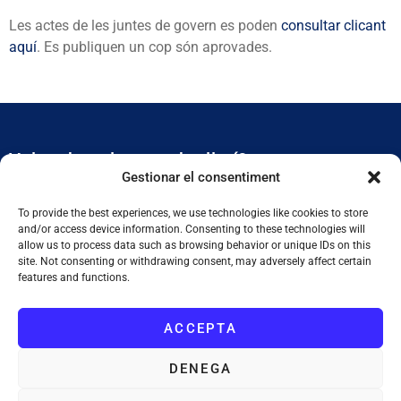
Les actes de les juntes de govern es poden
consultar clicant
aquí
. Es publiquen un cop són aprovades.
Vols rebre el nostre butlletí?
Gestionar el consentiment
Et mantidrem al dia de tota l’actualitat municipal
To provide the best experiences, we use technologies like cookies to store
and/or access device information. Consenting to these technologies will
allow us to process data such as browsing behavior or unique IDs on this
site. Not consenting or withdrawing consent, may adversely affect certain
features and functions.
ACCEPTA
SUBSCRIURE'M
DENEGA
He llegit i accepto la
Política de Privacitat