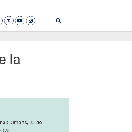
e la
nal:
Dimarts, 25 de
2025.