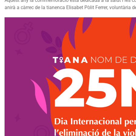
Aquest any la commemoració està dedicada a la salut i les cu
anirà a càrrec de la tianenca Elisabet Pòlit Ferrer, voluntària 