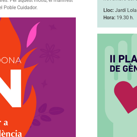
res. Per aquest motiu, el manifest
del Poble Cuidador.
Lloc:
Jardí Lola
Hora:
19.30 h.