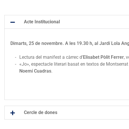
Acte Institucional
Dimarts, 25 de novembre. A les 19.30 h, al Jardí Lola An
Lectura del manifest a càrrec d’
Elisabet Pòlit Ferrer
, 
«Jo», espectacle literari basat en textos de Montserr
Noemí Cuadras
.
Cercle de dones