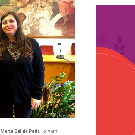
a
Marta Bellés Petit
. La vam