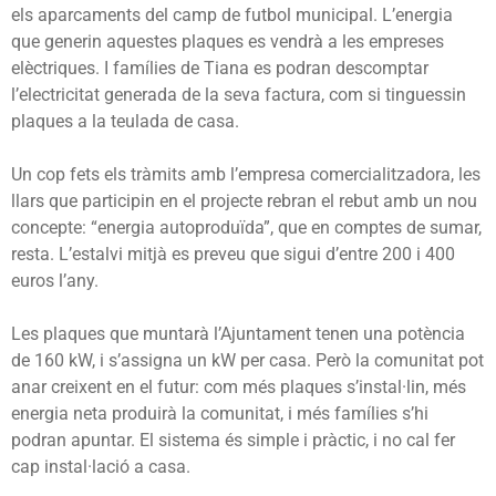
els aparca­ments del camp de futbol municipal. L’energia
que generin aquestes plaques es vendrà a les empreses
elèctriques. I famílies de Tiana es podran descomptar
l’electricitat generada de la seva factura, com si tinguessin
plaques a la teulada de casa.
Un cop fets els tràmits amb l’empresa comercialitzadora, les
llars que participin en el projecte rebran el rebut amb un nou
concepte: “energia autoproduïda”, que en comptes de sumar,
resta. L’estalvi mitjà es preveu que sigui d’entre 200 i 400
euros l’any.
Les plaques que muntarà l’Ajuntament tenen una potència
de 160 kW, i s’assigna un kW per casa. Però la comunitat pot
anar creixent en el futur: com més plaques s’instal·lin, més
energia neta produirà la comunitat, i més famílies s’hi
podran apuntar. El sistema és simple i pràctic, i no cal fer
cap instal·lació a casa.