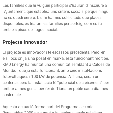
Les famílies que hi vul­guin participar s’hauran d’inscriure a
l’Ajuntament, que establirà uns criteris socials, perquè ningú
no es quedi enrere. I, si hi ha més sol·licituds que places
dispo­nibles, es triaran les famílies per sorteig, com es fa
amb els pisos de lloguer social.
Projecte innovador
El projecte és innovador i té escassos precedents. Però, en
els llocs on ja s’ha posat en marxa, està funcionant molt bé.
KM0 Energy ha muntat una comunitat sem­blant a Caldes de
Montbui, que ja està funcionant, amb cinc instal·lacions
fotovoltai­ques i 100 kW de potència. A Tiana, seran un
centenar, però la instal·lació té “potencial de creixement” per
arribar a més gent, i per fer de Tiana un poble cada dia més
sostenible.
Aquesta actuació forma part del Programa sectorial
Renovables 2030 de suport a inversions locals pel clima.