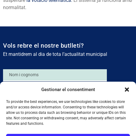
suspendre
la votació telemàtica.
El sistema ja funciona amb
normalitat.
Vols rebre el nostre butlletí?
Et mantidrem al dia de tota l’actualitat municipal
Gestionar el consentiment
To provide the best experiences, we use technologies like cookies to store
SUBSCRIURE'M
and/or access device information. Consenting to these technologies will
allow us to process data such as browsing behavior or unique IDs on this
He llegit i accepto la
Política de Privacitat
site. Not consenting or withdrawing consent, may adversely affect certain
features and functions.